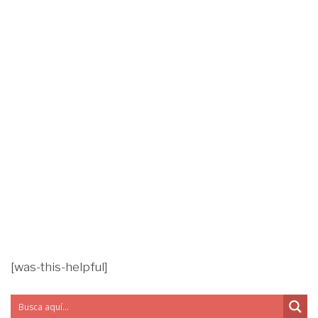
[was-this-helpful]