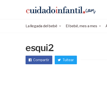
La llegada del bebé
El bebé, mes a mes
esqui2
Compartir
Tuitear