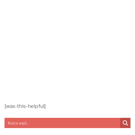
[was-this-helpful]