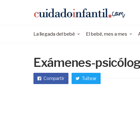
La llegada del bebé
El bebé, mes a mes
Exámenes-psicóloga
Compartir
Tuitear