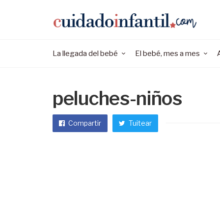
La llegada del bebé
El bebé, mes a mes
peluches-niños
Compartir
Tuitear