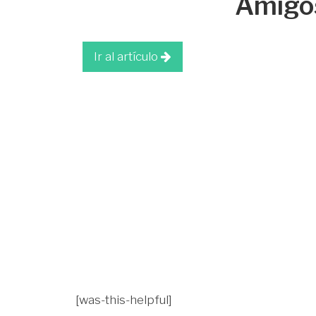
Amigos
Ir al artículo
[was-this-helpful]