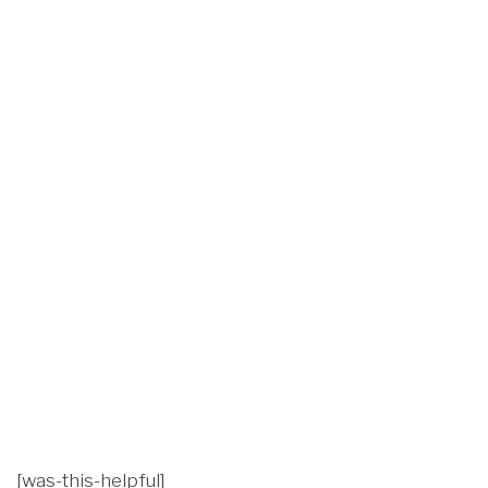
[was-this-helpful]