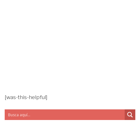
[was-this-helpful]