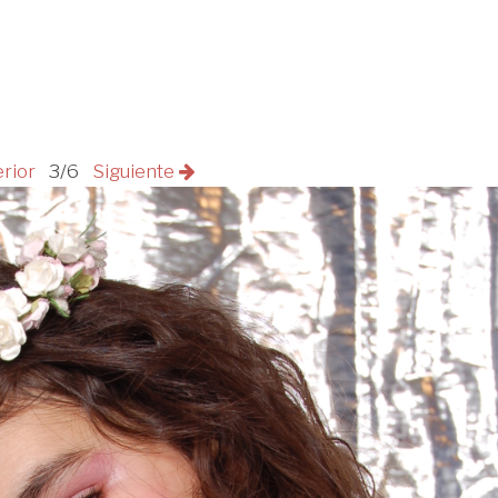
erior
3/6
Siguiente