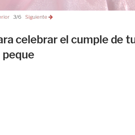
erior
3/6
Siguiente
ara celebrar el cumple de t
peque