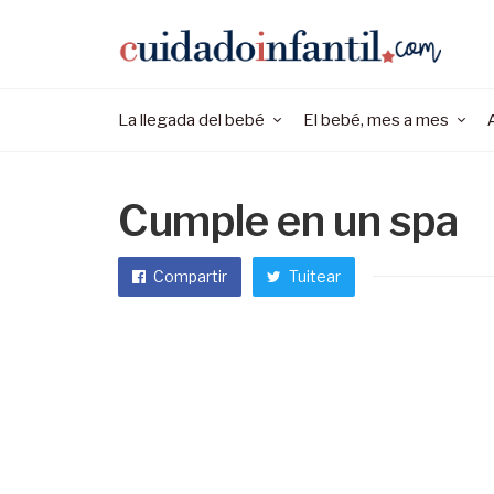
La llegada del bebé
El bebé, mes a mes
Cumple en un spa
Compartir
Tuitear