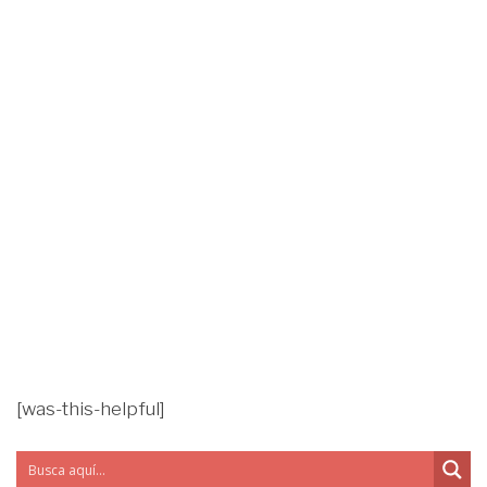
[was-this-helpful]