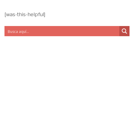
[was-this-helpful]