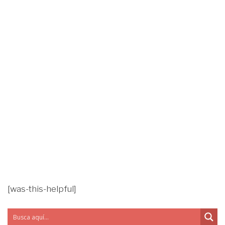
[was-this-helpful]