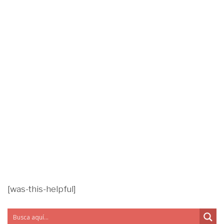
[was-this-helpful]