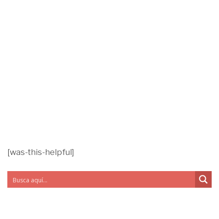
[was-this-helpful]