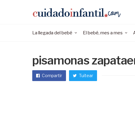
La llegada del bebé
El bebé, mes a mes
pisamonas zapataeri
Compartir
Tuitear