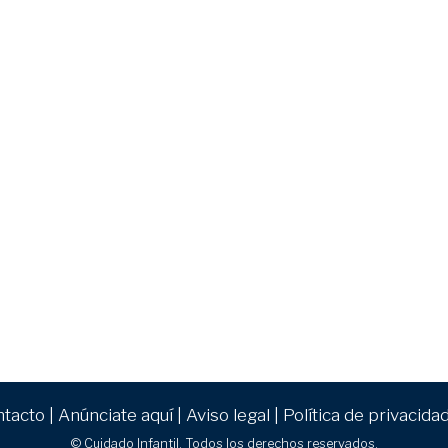
ntacto
|
Anúnciate aquí
|
Aviso legal
|
Política de privacida
© Cuidado Infantil. Todos los derechos reservados.