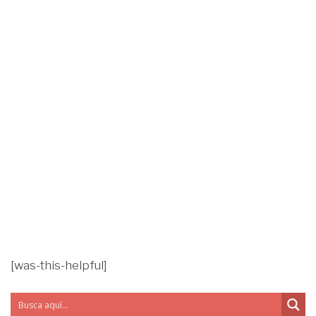
[was-this-helpful]