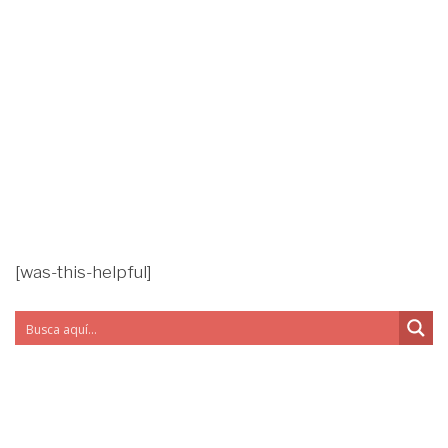
[was-this-helpful]