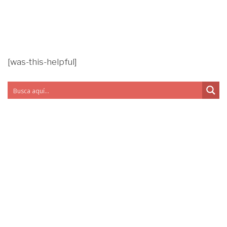
[was-this-helpful]