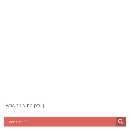
[was-this-helpful]