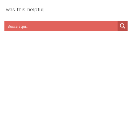
[was-this-helpful]