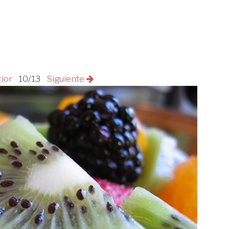
rior
10/13
Siguiente