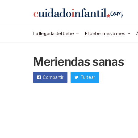
La llegada del bebé
El bebé, mes a mes
Meriendas sanas
Compartir
Tuitear