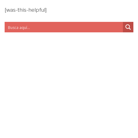
[was-this-helpful]