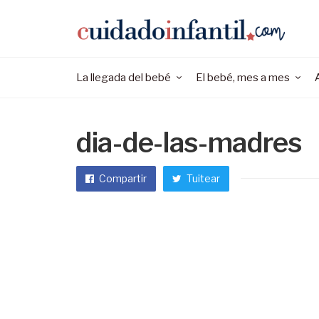
La llegada del bebé
El bebé, mes a mes
dia-de-las-madres
Compartir
Tuitear