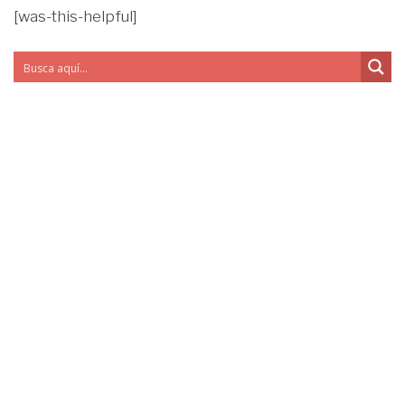
[was-this-helpful]