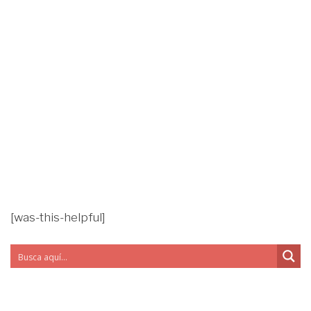
[was-this-helpful]