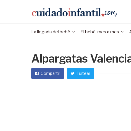
La llegada del bebé
El bebé, mes a mes
Alpargatas Valenci
Compartir
Tuitear