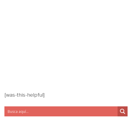
[was-this-helpful]