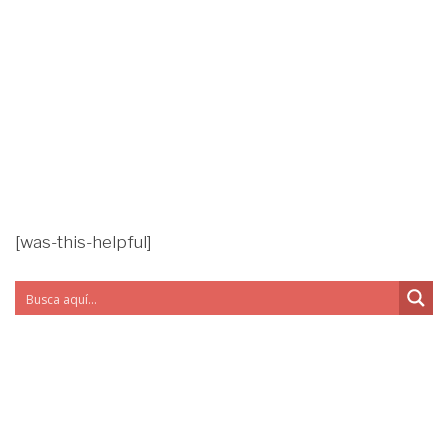
[was-this-helpful]