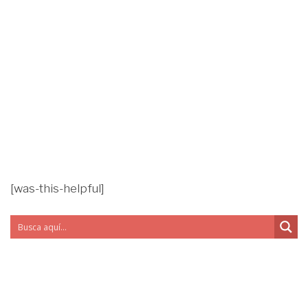
[was-this-helpful]