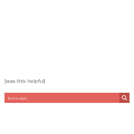
[was-this-helpful]