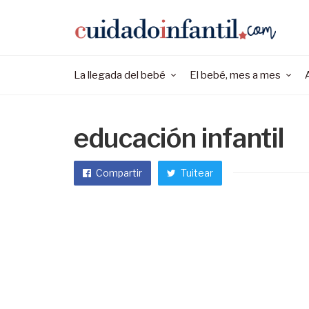
La llegada del bebé
El bebé, mes a mes
educación infantil
Compartir
Tuitear