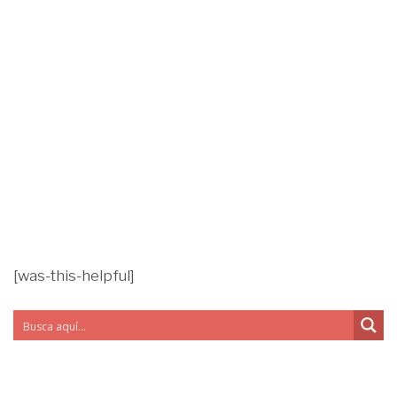
[was-this-helpful]