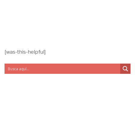
[was-this-helpful]