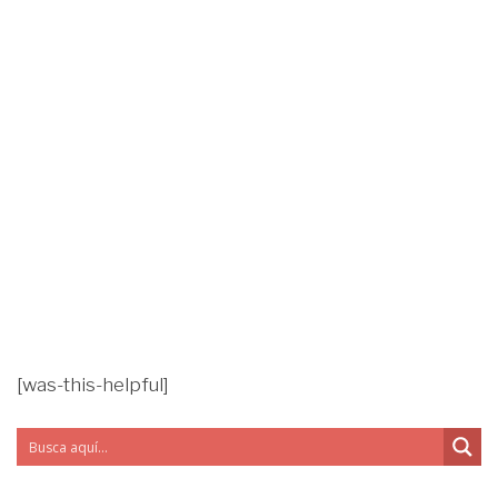
[was-this-helpful]