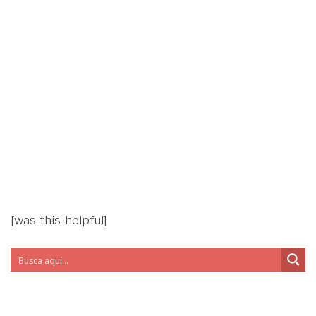
[was-this-helpful]