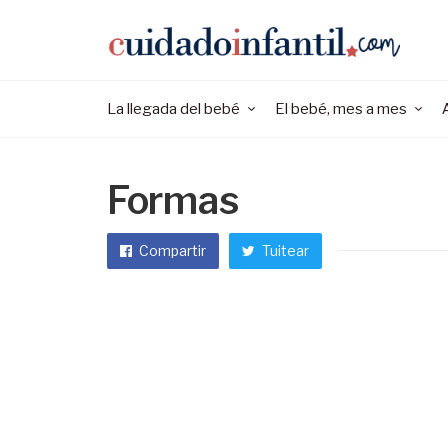
La llegada del bebé
El bebé, mes a mes
Formas
Compartir
Tuitear