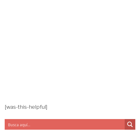
[was-this-helpful]