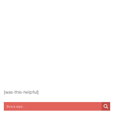
[was-this-helpful]