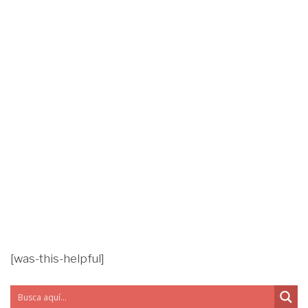
[was-this-helpful]