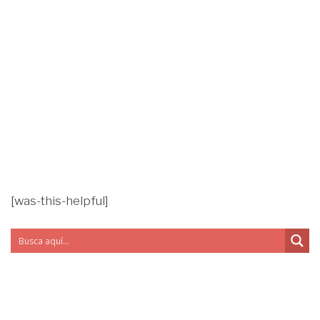
[was-this-helpful]