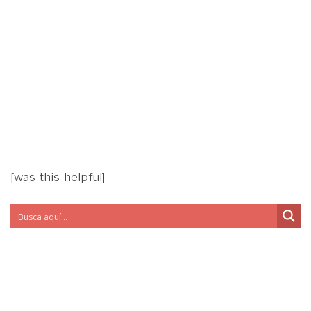
[was-this-helpful]