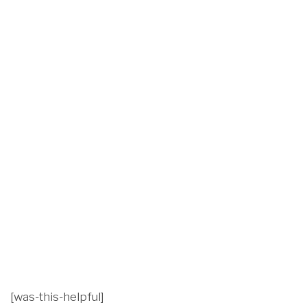
[was-this-helpful]