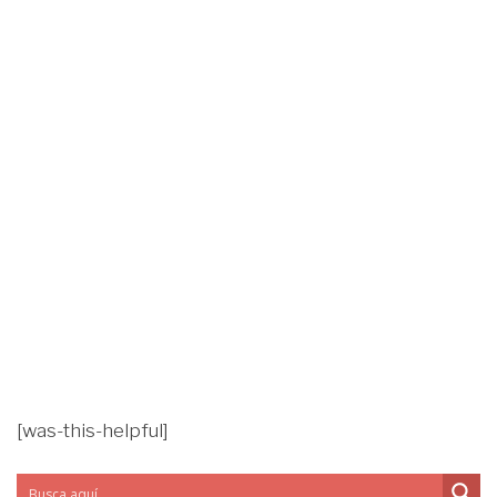
[was-this-helpful]