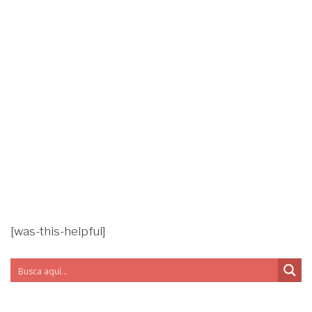
[was-this-helpful]