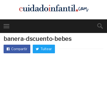
banera-dscuento-bebes
Compartir
Tuitear