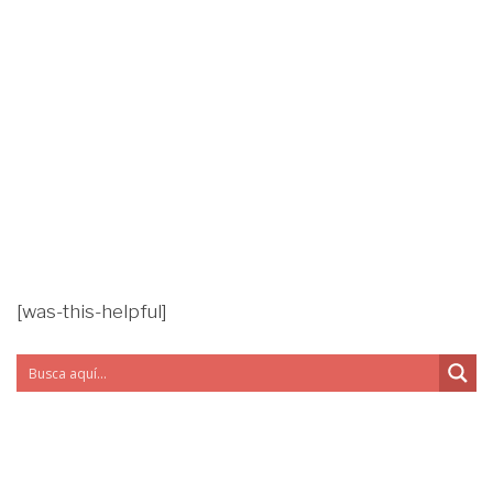
[was-this-helpful]