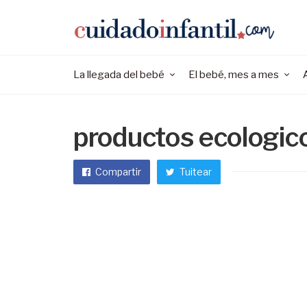
La llegada del bebé
El bebé, mes a mes
productos ecologic
Compartir
Tuitear