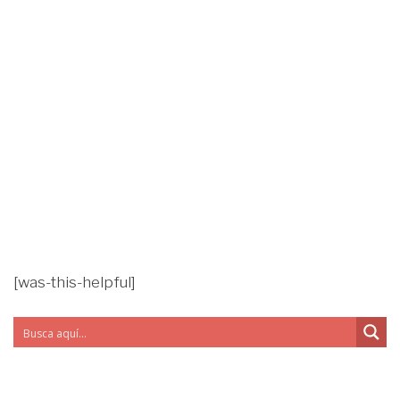
[was-this-helpful]