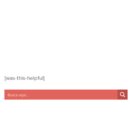
[was-this-helpful]