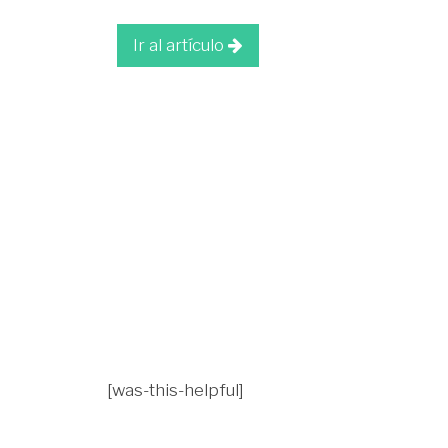
Ir al artículo
[was-this-helpful]