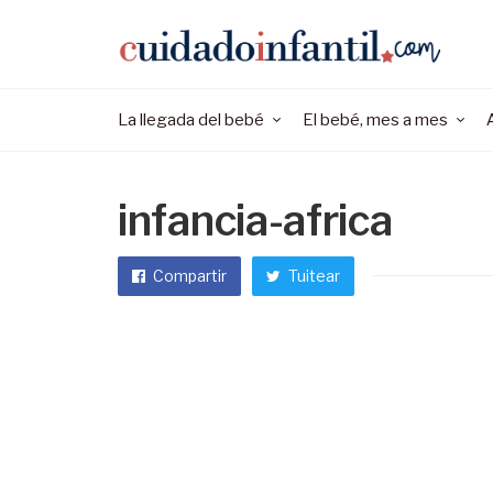
La llegada del bebé
El bebé, mes a mes
infancia-africa
Compartir
Tuitear