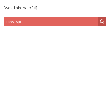
[was-this-helpful]