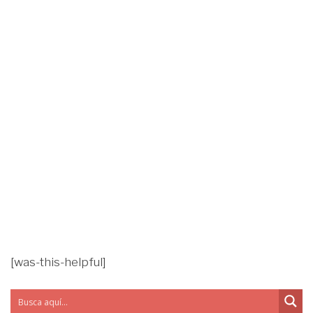
[was-this-helpful]