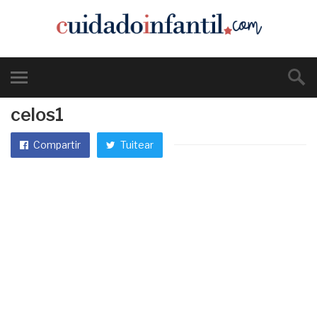
celos1
Compartir
Tuitear